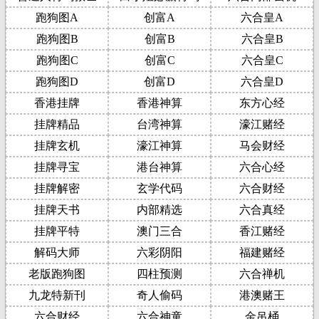
跑狗图A
创富A
六合皇A
跑狗图B
创富B
六合皇B
跑狗图C
创富C
六合皇C
跑狗图D
创富D
六合皇D
香港挂牌
香港神算
东方心经
挂牌精品
台湾神算
濠江赌经
挂牌玄机
濠江神算
马会财经
挂牌寻宝
港台神算
六合心经
挂牌解密
玄学代码
六合财经
挂牌天书
内部精选
六合真经
挂牌平特
澳门三合
香江赌经
解码大师
六彩阴阳
福建赌经
老版跑狗图
四柱预测
六合禅机
九龙特新刊
奇人偷码
港澳赌王
六合财经
六合神童
金吊桶