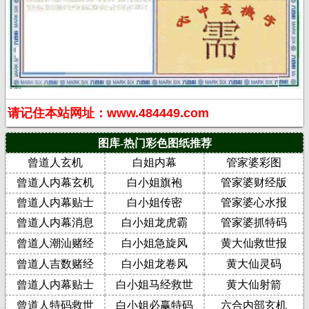
请记住本站网址：www.484449.com
图库-热门彩色图纸推荐
曾道人玄机
白姐内幕
管家婆彩图
曾道人内幕玄机
白小姐旗袍
管家婆财经版
曾道人内幕贴士
白小姐传密
管家婆心水报
曾道人内幕消息
白小姐龙虎霸
管家婆抓特码
曾道人潮汕赌经
白小姐急旋风
黄大仙救世报
曾道人吉数赌经
白小姐龙卷风
黄大仙灵码
曾道人内幕贴士
白小姐马经救世
黄大仙射箭
曾道人特码救世
白小姐必赢特码
六合内部玄机