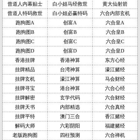
曾道人内幕贴士
白小姐马经救世
黄大仙射箭
曾道人特码救世
白小姐必赢特码
六合内部玄机
跑狗图A
创富A
六合皇A
跑狗图B
创富B
六合皇B
跑狗图C
创富C
六合皇C
跑狗图D
创富D
六合皇D
香港挂牌
香港神算
东方心经
挂牌精品
台湾神算
濠江赌经
挂牌玄机
濠江神算
马会财经
挂牌寻宝
港台神算
六合心经
挂牌解密
玄学代码
六合财经
挂牌天书
内部精选
六合真经
挂牌平特
澳门三合
香江赌经
解码大师
六彩阴阳
福建赌经
老版跑狗图
四柱预测
六合禅机