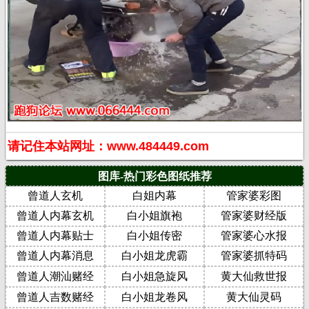
请记住本站网址：www.484449.com
图库-热门彩色图纸推荐
曾道人玄机
白姐内幕
管家婆彩图
曾道人内幕玄机
白小姐旗袍
管家婆财经版
曾道人内幕贴士
白小姐传密
管家婆心水报
曾道人内幕消息
白小姐龙虎霸
管家婆抓特码
曾道人潮汕赌经
白小姐急旋风
黄大仙救世报
曾道人吉数赌经
白小姐龙卷风
黄大仙灵码