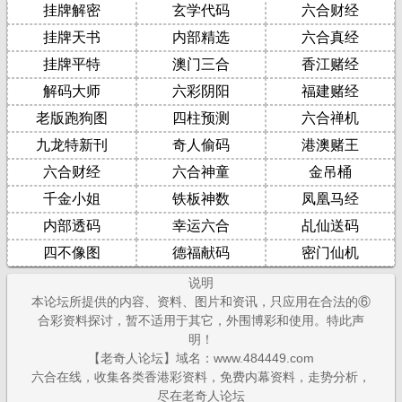
挂牌解密
玄学代码
六合财经
挂牌天书
内部精选
六合真经
挂牌平特
澳门三合
香江赌经
解码大师
六彩阴阳
福建赌经
老版跑狗图
四柱预测
六合禅机
九龙特新刊
奇人偷码
港澳赌王
六合财经
六合神童
金吊桶
千金小姐
铁板神数
凤凰马经
内部透码
幸运六合
乩仙送码
四不像图
德福献码
密门仙机
说明
本论坛所提供的内容、资料、图片和资讯，只应用在合法的⑥
合彩资料探讨，暂不适用于其它，外围博彩和使用。特此声
明！
【老奇人论坛】域名：www.484449.com
六合在线，收集各类香港彩资料，免费内幕资料，走势分析，
尽在老奇人论坛