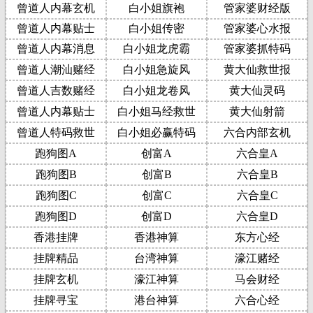
曾道人内幕玄机
白小姐旗袍
管家婆财经版
曾道人内幕贴士
白小姐传密
管家婆心水报
曾道人内幕消息
白小姐龙虎霸
管家婆抓特码
曾道人潮汕赌经
白小姐急旋风
黄大仙救世报
曾道人吉数赌经
白小姐龙卷风
黄大仙灵码
曾道人内幕贴士
白小姐马经救世
黄大仙射箭
曾道人特码救世
白小姐必赢特码
六合内部玄机
跑狗图A
创富A
六合皇A
跑狗图B
创富B
六合皇B
跑狗图C
创富C
六合皇C
跑狗图D
创富D
六合皇D
香港挂牌
香港神算
东方心经
挂牌精品
台湾神算
濠江赌经
挂牌玄机
濠江神算
马会财经
挂牌寻宝
港台神算
六合心经