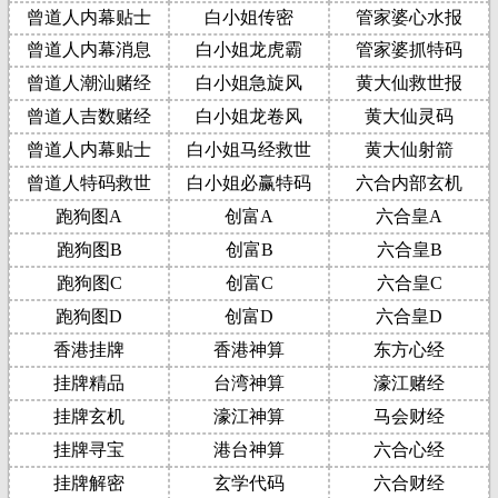
曾道人内幕贴士
白小姐传密
管家婆心水报
曾道人内幕消息
白小姐龙虎霸
管家婆抓特码
曾道人潮汕赌经
白小姐急旋风
黄大仙救世报
曾道人吉数赌经
白小姐龙卷风
黄大仙灵码
曾道人内幕贴士
白小姐马经救世
黄大仙射箭
曾道人特码救世
白小姐必赢特码
六合内部玄机
跑狗图A
创富A
六合皇A
跑狗图B
创富B
六合皇B
跑狗图C
创富C
六合皇C
跑狗图D
创富D
六合皇D
香港挂牌
香港神算
东方心经
挂牌精品
台湾神算
濠江赌经
挂牌玄机
濠江神算
马会财经
挂牌寻宝
港台神算
六合心经
挂牌解密
玄学代码
六合财经