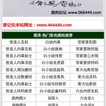
请记住本站网址：www.484449.com
图库-热门彩色图纸推荐
曾道人玄机
白姐内幕
管家婆彩图
曾道人内幕玄机
白小姐旗袍
管家婆财经版
曾道人内幕贴士
白小姐传密
管家婆心水报
曾道人内幕消息
白小姐龙虎霸
管家婆抓特码
曾道人潮汕赌经
白小姐急旋风
黄大仙救世报
曾道人吉数赌经
白小姐龙卷风
黄大仙灵码
曾道人内幕贴士
白小姐马经救世
黄大仙射箭
曾道人特码救世
白小姐必赢特码
六合内部玄机
跑狗图A
创富A
六合皇A
跑狗图B
创富B
六合皇B