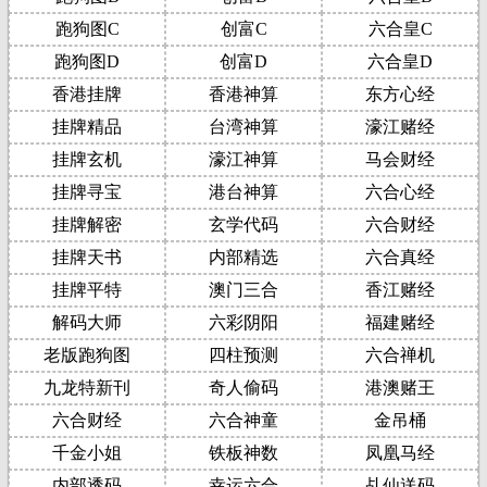
跑狗图C
创富C
六合皇C
跑狗图D
创富D
六合皇D
香港挂牌
香港神算
东方心经
挂牌精品
台湾神算
濠江赌经
挂牌玄机
濠江神算
马会财经
挂牌寻宝
港台神算
六合心经
挂牌解密
玄学代码
六合财经
挂牌天书
内部精选
六合真经
挂牌平特
澳门三合
香江赌经
解码大师
六彩阴阳
福建赌经
老版跑狗图
四柱预测
六合禅机
九龙特新刊
奇人偷码
港澳赌王
六合财经
六合神童
金吊桶
千金小姐
铁板神数
凤凰马经
内部透码
幸运六合
乩仙送码