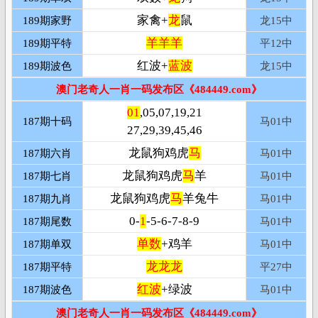
家禽+
龙
鼠
189期家野
龙15中
羊羊羊
189期平特
平
12中
红波+
蓝波
189期波色
龙15中
澳门老奇人一肖一码发布区《484449.com》
01
,05,07,19,21
187期十码
马01中
27,29,39,45,46
龙鼠狗鸡虎
马
187期六肖
马01中
龙鼠狗鸡虎
马
羊
187期七肖
马01中
龙鼠狗鸡虎
马
羊兔牛
187期九肖
马01中
0-
1
-5-6-7-8-9
187期尾数
马01中
单数
+鸡羊
187期单双
马01中
龙龙龙
187期平特
平
27中
红波
+绿波
187期波色
马01中
澳门老奇人一肖一码发布区《484449.com》