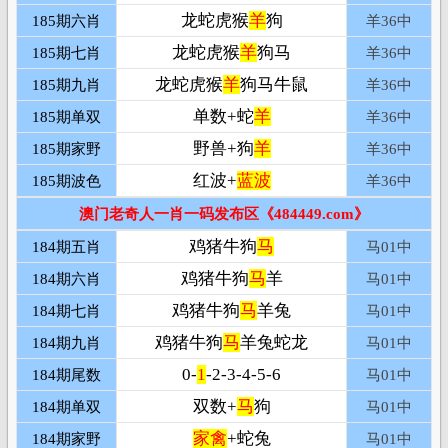
龙蛇虎猴
羊
狗
185期六肖
羊36
中
龙蛇虎猴
羊
狗马
185期七肖
羊36
中
龙蛇虎猴
羊
狗马牛鼠
185期九肖
羊36
中
单数+蛇
羊
185期单双
羊36
中
野兽+狗
羊
185期家野
羊36
中
红波+
蓝波
185期波色
羊36
中
澳门老奇人一肖一码发布区《484449.com》
鸡猪牛狗
马
184期五肖
马01
中
鸡猪牛狗
马
羊
184期六肖
马01
中
鸡猪牛狗
马
羊兔
184期七肖
马01
中
鸡猪牛狗
马
羊兔蛇龙
184期九肖
马01
中
0-
1
-2-3-4-5-6
184期尾数
马01
中
双数+
马
狗
184期单双
马01
中
家禽
+蛇兔
184期家野
马01
中