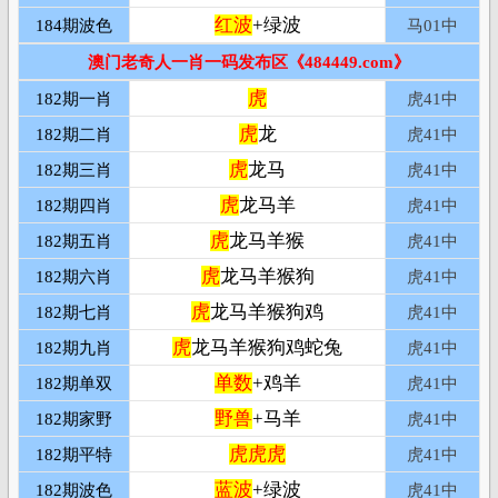
红波
+绿波
184期波色
马01
中
澳门老奇人一肖一码发布区《484449.com》
虎
182期一肖
虎
41中
虎
龙
182期二肖
虎
41中
虎
龙马
182期三肖
虎
41中
虎
龙马羊
182期四肖
虎
41中
虎
龙马羊猴
182期五肖
虎
41中
虎
龙马羊猴狗
182期六肖
虎
41中
虎
龙马羊猴狗鸡
182期七肖
虎
41中
虎
龙马羊猴狗鸡蛇兔
182期九肖
虎
41中
单数
+鸡羊
182期单双
虎
41中
野兽
+马羊
182期家野
虎
41中
虎虎虎
182期平特
虎
41中
蓝波
+绿波
182期波色
虎
41中