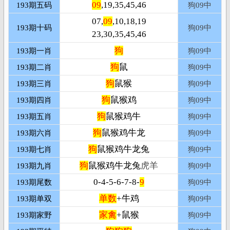
09
,19,35,45,46
193期五码
狗09
中
07,
09
,10,18,19
193期十码
狗09
中
23,30,35,45,46
狗
193期一肖
狗09
中
狗
鼠
193期二肖
狗09
中
狗
鼠猴
193期三肖
狗09
中
狗
鼠猴鸡
193期四肖
狗09
中
狗
鼠猴鸡牛
193期五肖
狗09
中
狗
鼠猴鸡牛龙
193期六肖
狗09
中
狗
鼠猴鸡牛龙兔
193期七肖
狗09
中
狗
鼠猴鸡牛龙兔
虎羊
193期九肖
狗09
中
0-4-5-6-7-8-
9
193期尾数
狗09
中
单数
+牛鸡
193期单双
狗09
中
家禽
+鼠猴
193期家野
狗09
中