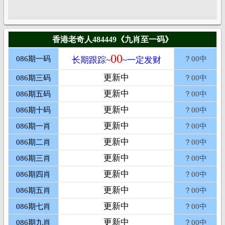
香港老奇人484449《九肖至一码》
00
086期一码
？00中
长期跟踪~
~一定发财
更新中
086期三码
？00中
更新中
086期五码
？00中
更新中
086期十码
？00中
更新中
086期一肖
？00中
更新中
086期二肖
？00中
更新中
086期三肖
？00中
更新中
086期四肖
？00中
更新中
086期五肖
？00中
更新中
086期七肖
？00中
更新中
086期九肖
？00中