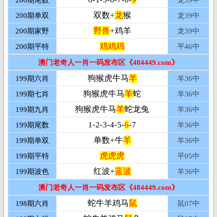
双数+
龙
猴
200期单双
龙
39中
野兽
+鸡羊
200期家野
龙
39中
鸡鸡鸡
200期平特
平
46中
澳门老奇人一肖一码发布区《484449.com》
狗猴虎牛马
羊
199期六肖
羊
36中
狗猴虎牛马
羊
蛇
199期七肖
羊
36中
狗猴虎牛马
羊
蛇龙兔
199期九肖
羊
36中
1-2-3-4-5-
6
-7
199期尾数
羊
36中
单数+牛
羊
199期单双
羊
36中
虎虎虎
199期平特
平05中
红波+
蓝波
199期波色
羊
36中
澳门老奇人一肖一码发布区《484449.com》
蛇牛羊鸡马
鼠
198期六肖
鼠07
中