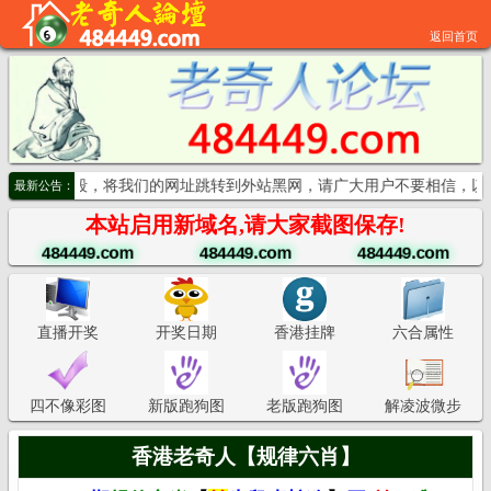
返回首页
手段，将我们的网址跳转到外站黑网，请广大用户不要相信，以防被骗，牢记我们
最新公告：
本站启用新域名,请大家截图保存!
484449
.com
484449
.com
484449
.com
直播开奖
开奖日期
香港挂牌
六合属性
四不像彩图
新版跑狗图
老版跑狗图
解凌波微步
香港老奇人【规律六肖】